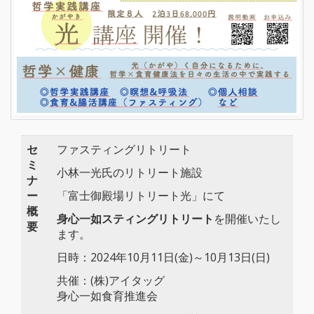
セ
ファスティングリトリート
ミ
小林一光氏のリトリート施設
ナ
ー
「富士御殿場リトリート光」にて
概
身心一如スティングリトリート
を開催いたし
要
ます。
日時：2024年10月11日(金)～10月13日(日)
共催：(株)アイタッグ
身心一如食育推進会