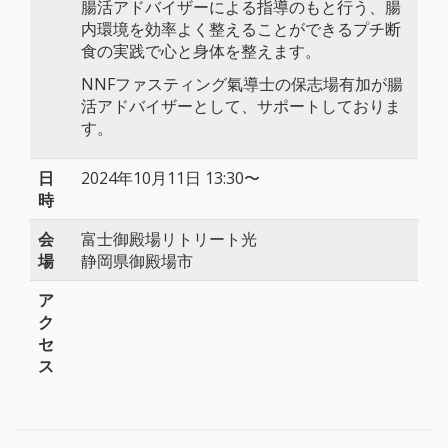
腸活アドバイザーによる指導のもと行う、腸
内環境を効率よく整えることができるプチ断
食の実践で心と身体を整えます。
NNFファスティング氣導士の保志場有加が腸
活アドバイザーとして、サポートしておりま
す。
日
2024年10月11日 13:30〜
時
会
富士御殿場リトリート光
場
静岡県御殿場市
ア
ク
セ
ス