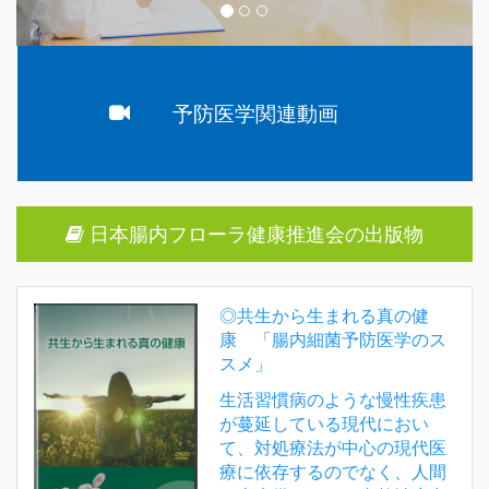
予防医学関連動画
日本腸内フローラ健康推進会の出版物
◎共生から生まれる真の健
康 「腸内細菌予防医学のス
スメ」
生活習慣病のような慢性疾患
が蔓延している現代におい
て、対処療法が中心の現代医
療に依存するのでなく、人間