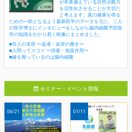
が本来備えている自然治癒力
を活性化させることが大切だ
と考えます。真の健康を得る
ための一助となるよう最新医学のデータを元に、二人
の医学博士にインタビューをしながら腸内細菌予防医
学の知識をわかり易く映像にまとめました。
■百人の名医 〜血液・血管の働き〜
■人間ってスゴイ 〜排毒・免疫作用〜
■鍵を握っているのは腸内細菌
セミナー・イベント情報
06/21
01/11