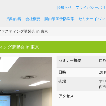
お知らせ
プライバシーポリ
活動内容
会社概要
腸内細菌予防医学
セミナーイベン
ァスティング講習会 in 東京
ィング講習会 in 東京
セミナー概要
自
日時
201
会場
ア
西五
アクセス